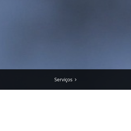
Serviços
o: "Roteiro para a Ciência"
alink