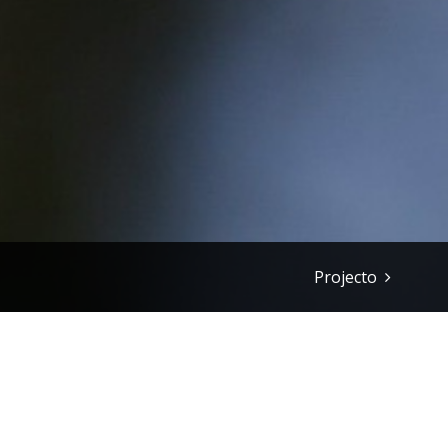
Projecto
O Plano Tecnológic
@rgrilo