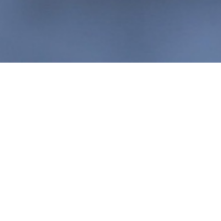
I'm not dead!
Sun, Jul 1 2007 08:37
|
Actualidade
,
Ordenamento
ou falta dele
,
Reflexões
|
Permalink
Estive na passada semana em três cidades espanholas:
Málaga, Sevilha e Mérida