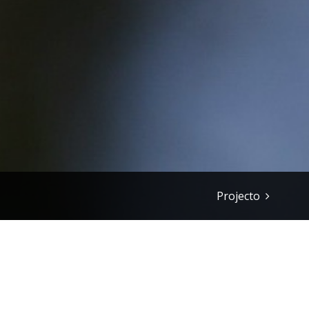
Projecto
"(...) Já não vive e