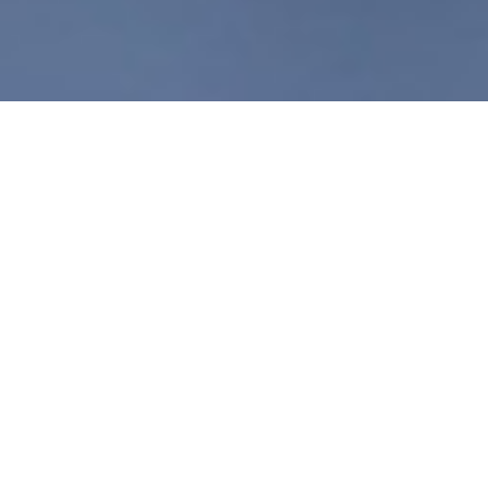
Nascem as cidades
inteligentes
Wed, Mar 23 2011 08:09
|
eco-sustentabilidade
,
Ordenamento ou falta dele
|
Permalink