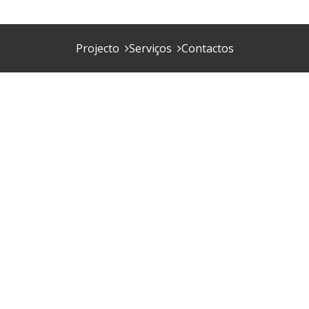
Projecto
Serviços
Contactos
s escritórios
Família
Projet
king
,
Globalização
,
Nearshoring
,
Novos
 Urbano
|
Permalink
Famíli
Famili