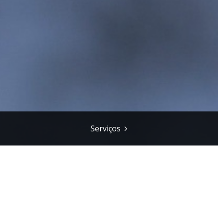
Serviços
r Donna Maria
a
,
Desenvolvimento Regional
,
Não saia do seu lugar (6ª feir