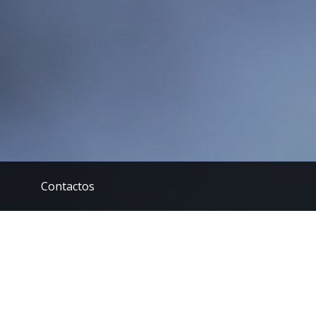
Contactos
a)
|
Permalink