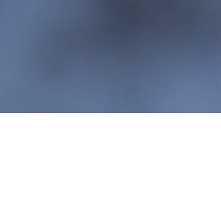
The Last Laugh - George Parr -
Subprime